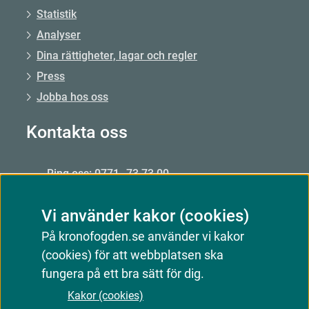
Statistik
Analyser
Dina rättigheter, lagar och regler
Press
Jobba hos oss
Kontakta oss
Ring oss: 0771–73 73 00
Från utlandet: +46 8 56 48 51 50
Vi använder kakor (cookies)
Öppet: mån–fre 09.00–15.00
På kronofogden.se använder vi kakor
Mejla oss
(cookies) för att webbplatsen ska
Kontakta oss
fungera på ett bra sätt för dig.
Kakor (cookies)