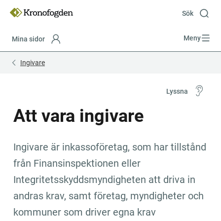
Till
innehåll
Sök
Meny
Mina sidor
Focustrap
Focustrap
Ingivare
start
end
Lyssna
Att vara ingivare
Ingivare är inkassoföretag, som har tillstånd 
från Finansinspektionen eller 
Integritetsskyddsmyndigheten att driva in 
andras krav, samt företag, myndigheter och 
kommuner som driver egna krav 