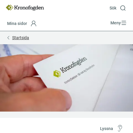
Till
innehåll
Sök
Meny
Mina sidor
Focustrap
Focustrap
Startsida
start
end
Lyssna