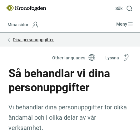
Till
innehåll
Sök
Meny
Mina sidor
Focustrap
Focustrap
Dina personuppgifter
start
end
Other languages
Lyssna
Så behandlar vi dina 
personuppgifter
Vi behandlar dina personuppgifter för olika 
ändamål och i olika delar av vår 
verksamhet.