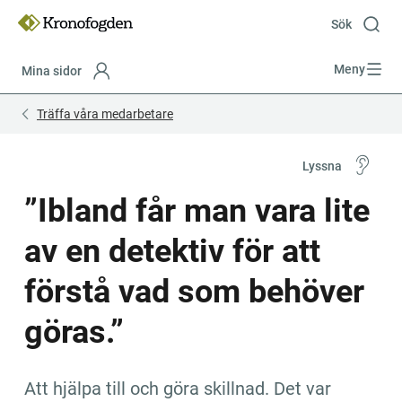
Till
innehåll
Sök
Meny
Mina sidor
Focustrap
Focustrap
Träffa våra medarbetare
start
end
Lyssna
”Ibland får man vara lite 
av en detektiv för att 
förstå vad som behöver 
göras.”
Att hjälpa till och göra skillnad. Det var 