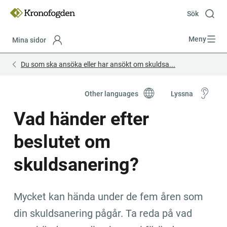
Till
innehåll
Sök
Meny
Mina sidor
Focustrap
Focustrap
Du som ska ansöka eller har ansökt om skuldsa...
start
end
Other languages
Lyssna
Vad händer efter 
beslutet om 
skuldsanering?
Mycket kan hända under de fem åren som 
din skuldsanering pågår. Ta reda på vad 