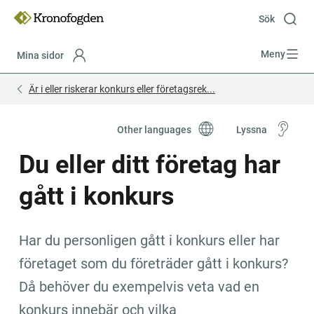
Till
innehåll
Sök
Meny
Mina sidor
Focustrap
Focustrap
Är i eller riskerar konkurs eller företagsrek...
start
end
Other languages
Lyssna
Du eller ditt företag har 
gått i konkurs
Har du personligen gått i konkurs eller har 
företaget som du företräder gått i konkurs? 
Då behöver du exempelvis veta vad en 
konkurs innebär och vilka 