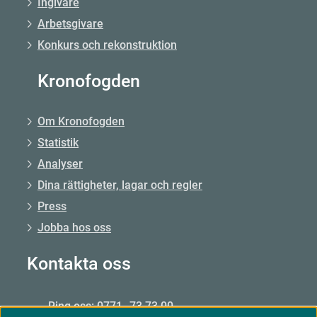
Ingivare
Arbetsgivare
Konkurs och rekonstruktion
Kronofogden
Om Kronofogden
Statistik
Analyser
Dina rättigheter, lagar och regler
Press
Jobba hos oss
Kontakta oss
Ring oss: 0771–73 73 00