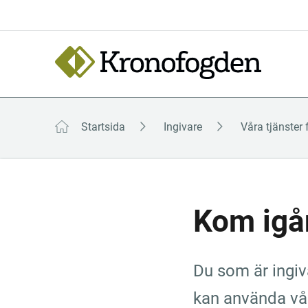
Till
innehåll
Focustrap
Focustrap
start
end
Startsida
Ingivare
Våra tjänster 
Kom igån
Du som är ingiva
kan använda våra