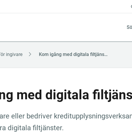
Sö
för ingivare
Kom igång med digitala filtjänster
g med digitala filtjäns
re eller bedriver kredit­upplysnings­verk­sam
 digitala filtjänster.