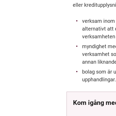
eller kreditupplys
verksam inom i
alternativt att
verksamheten 
myndighet med 
verksamhet som
annan liknand
bolag som är u
upphandlingar
Kom igång med 