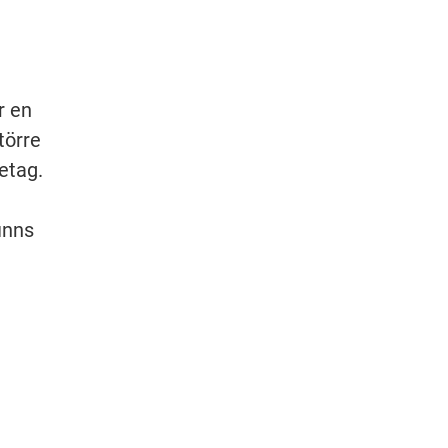
 en 
örre 
etag. 
nns 