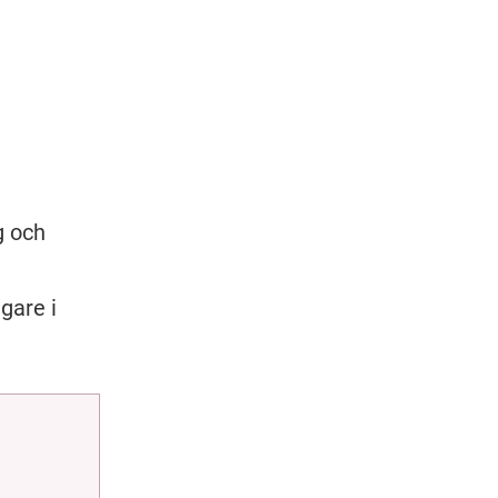
 
 och 
are i 