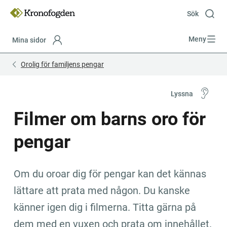
Till
innehåll
Sök
Meny
Mina sidor
Focustrap
Focustrap
Orolig för familjens pengar
start
end
Lyssna
Filmer om barns oro för 
pengar
Om du oroar dig för pengar kan det kännas 
lättare att prata med någon. Du kanske 
känner igen dig i filmerna. Titta gärna på 
dem med en vuxen och prata om innehållet.