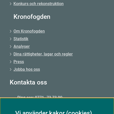
Konkurs och rekonstruktion
Kronofogden
Om Kronofogden
Statistik
Analyser
Dina rättigheter, lagar och regler
Press
Jobba hos oss
Kontakta oss
Ring oss: 0771–73 73 00
Från utlandet: +46 8 56 48 51 50
Vi använder kakor (cookies)