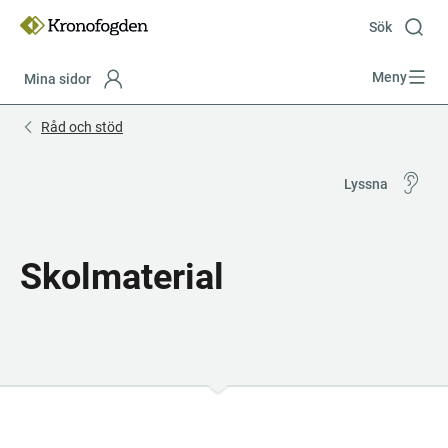
Till
innehåll
Sök
Meny
Mina sidor
Focustrap
Focustrap
Råd och stöd
start
end
Lyssna
Skolmaterial