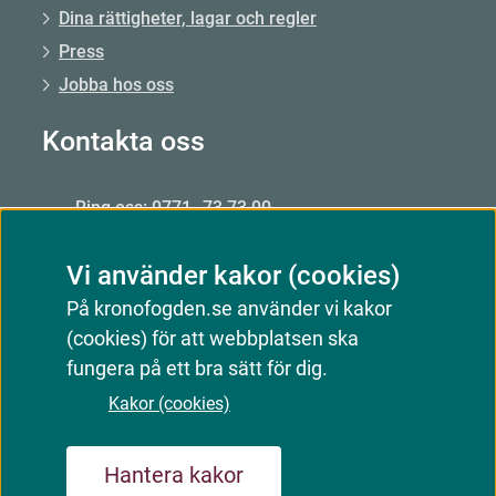
Dina rättigheter, lagar och regler
Press
Jobba hos oss
Kontakta oss
Ring oss: 0771–73 73 00
Från utlandet: +46 8 56 48 51 50
Vi använder kakor (cookies)
Öppet: mån–fre 09.00–15.00
På kronofogden.se använder vi kakor
Mejla oss
(cookies) för att webbplatsen ska
Kontakta oss
fungera på ett bra sätt för dig.
Kakor (cookies)
Webbkarta
Om webbplatsen
Kakor (cookies)
Hantera kakor