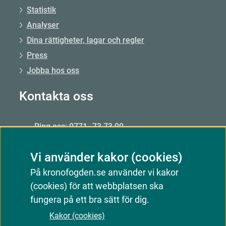
Statistik
Analyser
Dina rättigheter, lagar och regler
Press
Jobba hos oss
Kontakta oss
Ring oss: 0771–73 73 00
Från utlandet: +46 8 56 48 51 50
Vi använder kakor (cookies)
Öppet: mån–fre 09.00–15.00
På kronofogden.se använder vi kakor
Mejla oss
(cookies) för att webbplatsen ska
Kontakta oss
fungera på ett bra sätt för dig.
Kakor (cookies)