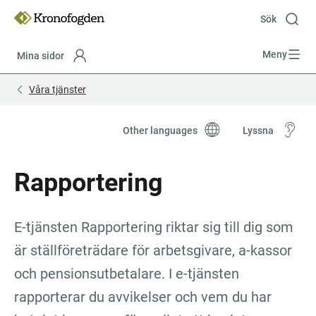
Till
innehåll
Sök
Meny
Mina sidor
Focustrap
Focustrap
Våra tjänster
start
end
Other languages
Lyssna
Rapportering
E-tjänsten Rapportering riktar sig till dig som 
är ställföreträdare för arbetsgivare, a-kassor 
och pensionsutbetalare. I e-tjänsten 
rapporterar du avvikelser och vem du har 