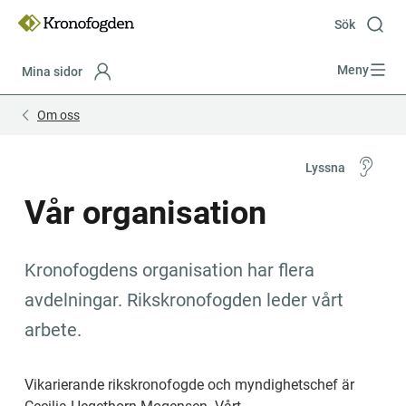
Till
innehåll
Sök
Meny
Mina sidor
Focustrap
Focustrap
Om oss
start
end
Lyssna
Vår organisation
Kronofogdens organisation har flera 
avdelningar. Rikskronofogden leder vårt 
arbete.
Vikarierande rikskronofogde och myndighetschef är 