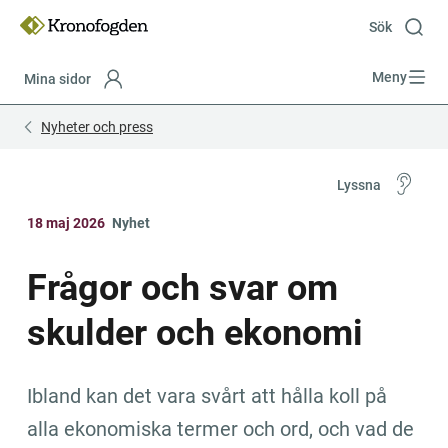
Till
innehåll
Sök
Meny
Mina sidor
Focustrap
Focustrap
Nyheter och press
start
end
Lyssna
18 maj 2026
Nyhet
Frågor och svar om 
skulder och ekonomi
Ibland kan det vara svårt att hålla koll på 
alla ekonomiska termer och ord, och vad de 