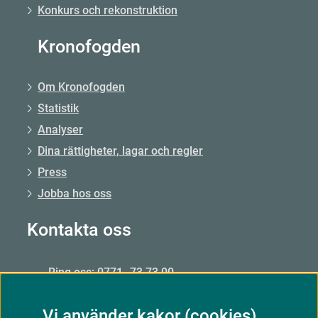
Konkurs och rekonstruktion
Kronofogden
Om Kronofogden
Statistik
Analyser
Dina rättigheter, lagar och regler
Press
Jobba hos oss
Kontakta oss
Ring oss: 0771–73 73 00
Från utlandet: +46 8 56 48 51 50
Vi använder kakor (cookies)