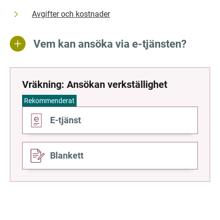
Avgifter och kostnader
Vem kan ansöka via e-tjänsten?
Vräkning: Ansökan verkställighet
Rekommenderat
Gå
E-tjänst
till
Gå
Blankett
till