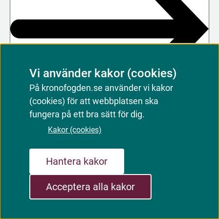
Vi använder kakor (cookies)
På kronofogden.se använder vi kakor
(cookies) för att webbplatsen ska
fungera på ett bra sätt för dig.
Sälja bostadsrätt med tvång
Kakor (cookies)
Hantera kakor
Har en ägare av en bostadsrätt inte betalat
sin avgift, kan föreningen begära vår hjälp
Acceptera alla kakor
med att sälja bostaden.