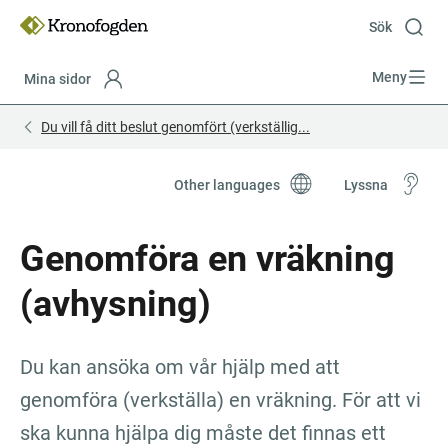
Till
innehåll
Sök
Meny
Mina sidor
Focustrap
Focustrap
Du vill få ditt beslut genomfört (verkställig...
start
end
Other languages
Lyssna
Genomföra en vräkning 
(avhysning)
Du kan ansöka om vår hjälp med att 
genomföra (verkställa) en vräkning. För att vi 
ska kunna hjälpa dig måste det finnas ett 