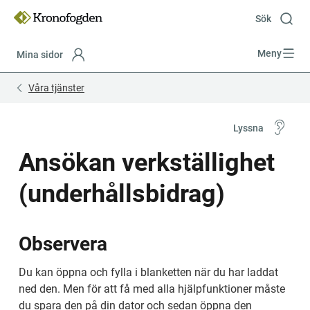
Till
innehåll
Sök
Meny
Mina sidor
Focustrap
Focustrap
Våra tjänster
start
end
Lyssna
Ansökan verkställighet 
(underhållsbidrag)
Observera
Du kan öppna och fylla i blanketten när du har laddat 
ned den. Men för att få med alla hjälpfunktioner måste 
du spara den på din dator och sedan öppna den 