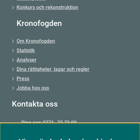
Konkurs och rekonstruktion
Kronofogden
Om Kronofogden
Statistik
Analyser
Dina rättigheter, lagar och regler
Press
Jobba hos oss
Kontakta oss
Ring oss: 0771–73 73 00
Från utlandet: +46 8 56 48 51 50