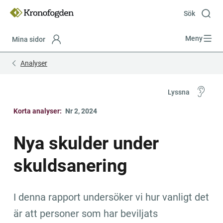
Till
innehåll
Sök
Meny
Mina sidor
Focustrap
Focustrap
Analyser
start
end
Lyssna
Korta analyser:
Nr 2, 2024
Nya skulder under 
skuldsanering
I denna rapport undersöker vi hur vanligt det 
är att personer som har beviljats 