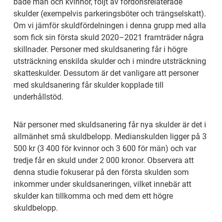
både män och kvinnor, följt av fordonsrelaterade 
skulder (exempelvis parkeringsböter och trängselskatt). 
Om vi jämför skuldfördelningen i denna grupp med alla 
som fick sin första skuld 2020–2021 framträder några 
skillnader. Personer med skuldsanering får i högre 
utsträckning enskilda skulder och i mindre utsträckning 
skatteskulder. Dessutom är det vanligare att personer 
med skuldsanering får skulder kopplade till 
underhållstöd.
När personer med skuldsanering får nya skulder är det i 
allmänhet små skuldbelopp. Medianskulden ligger på 3 
500 kr (3 400 för kvinnor och 3 600 för män) och var 
tredje får en skuld under 2 000 kronor. Observera att 
denna studie fokuserar på den första skulden som 
inkommer under skuldsaneringen, vilket innebär att 
skulder kan tillkomma och med dem ett högre 
skuldbelopp.