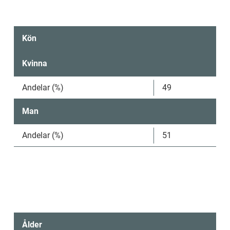
Kön
Kvinna
Andelar (%)
49
Man
Andelar (%)
51
Ålder