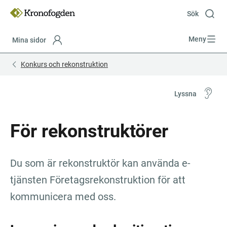
Till
innehåll
Sök
Meny
Mina sidor
Focustrap
Focustrap
Konkurs och rekonstruktion
start
end
Lyssna
För rekonstruktörer
Du som är rekonstruktör kan använda e-
tjänsten Före­tags­rekonst­ruk­tion för att 
kommunicera med oss.