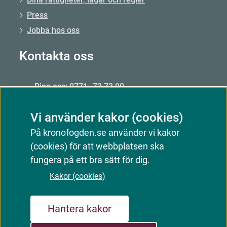
Press
Jobba hos oss
Kontakta oss
Ring oss: 0771–73 73 00
Från utlandet: +46 8 56 48 51 50
Vi använder kakor (cookies)
Öppet: mån–fre 09.00–15.00
På kronofogden.se använder vi kakor
Mejla oss
(cookies) för att webbplatsen ska
Kontakta oss
fungera på ett bra sätt för dig.
Kakor (cookies)
Webbkarta
Om webbplatsen
Kakor (cookies)
Hantera kakor
Tillgänglighetsredogörelse