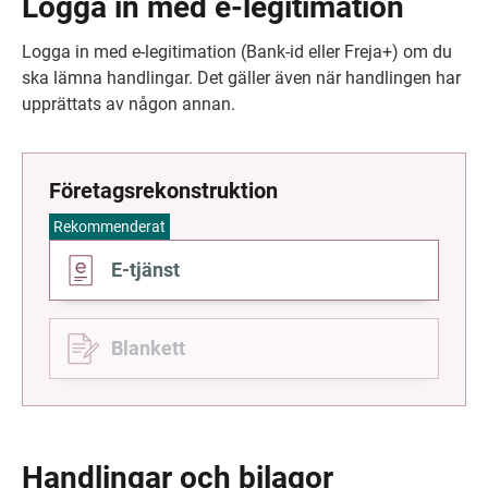
Logga in med 
e-legitimation
Logga in med e-legitimation (Bank-id eller Freja+) om du 
ska lämna handlingar. Det gäller även när handlingen har 
upprättats av någon annan.
Företagsrekonstruktion
Rekommenderat
Gå
E-tjänst
till
Blankett
Handlingar och bilagor