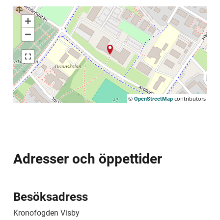
Förstora
Förminska
Växla helskärmsläge
©
contributors
OpenStreetMap
Adresser och öppettider
Besöksadress
Kronofogden Visby