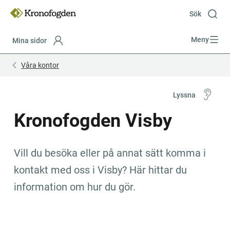
Till
innehåll
Sök
Meny
Mina sidor
Focustrap
Focustrap
Våra kontor
start
end
Lyssna
Kronofogden Visby
Vill du besöka eller på annat sätt komma i 
kontakt med oss i Visby? Här hittar du 
information om hur du gör.