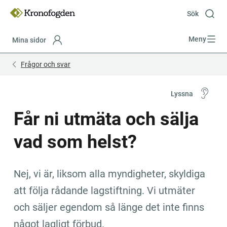
Till
innehåll
Sök
Meny
Mina sidor
Focustrap
Focustrap
Frågor och svar
start
end
Lyssna
Får ni utmäta och sälja 
vad som helst?
Nej, vi är, liksom alla myndigheter, skyldiga 
att följa rådande lagstiftning. Vi utmäter 
och säljer egendom så länge det inte finns 
något lagligt förbud.