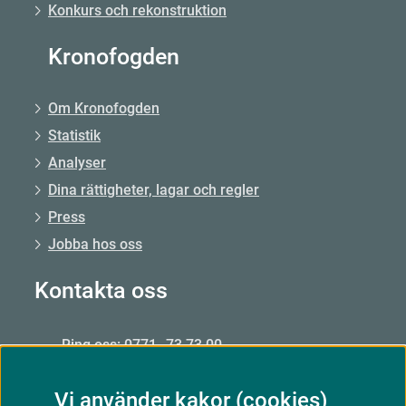
Konkurs och rekonstruktion
Kronofogden
Om Kronofogden
Statistik
Analyser
Dina rättigheter, lagar och regler
Press
Jobba hos oss
Kontakta oss
Ring oss: 0771–73 73 00
Från utlandet: +46 8 56 48 51 50
Vi använder kakor (cookies)