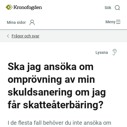
Till
innehåll
Sök
Meny
Mina sidor
Focustrap
Focustrap
Frågor och svar
start
end
Lyssna
Ska jag ansöka om 
omprövning av min 
skuldsanering om jag 
får skatteåterbäring?
I de flesta fall behöver du inte ansöka om 