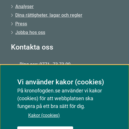
Analyser
Dina rättigheter, lagar och regler
Press
Jobba hos oss
Kontakta oss
Ring oss: 0771–73 73 00
Från utlandet: +46 8 56 48 51 50
Vi använder kakor (cookies)
Öppet: mån–fre 09.00–15.00
På kronofogden.se använder vi kakor
Mejla oss
(cookies) för att webbplatsen ska
Kontakta oss
fungera på ett bra sätt för dig.
Kakor (cookies)