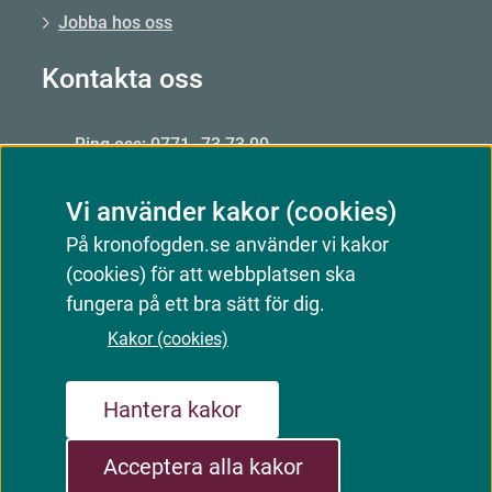
Jobba hos oss
Kontakta oss
Ring oss: 0771–73 73 00
Från utlandet: +46 8 56 48 51 50
Vi använder kakor (cookies)
Öppet: mån–fre 09.00–15.00
På kronofogden.se använder vi kakor
Mejla oss
(cookies) för att webbplatsen ska
Kontakta oss
fungera på ett bra sätt för dig.
Kakor (cookies)
Webbkarta
Om webbplatsen
Kakor (cookies)
Hantera kakor
Tillgänglighetsredogörelse
Acceptera alla kakor