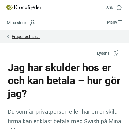
Till
innehåll
Sök
Meny
Mina sidor
Focustrap
Focustrap
Frågor och svar
start
end
Lyssna
Jag har skulder hos er 
och kan betala – hur gör 
jag?
Du som är privatperson eller har en enskild 
firma kan enklast betala med Swish på Mina 